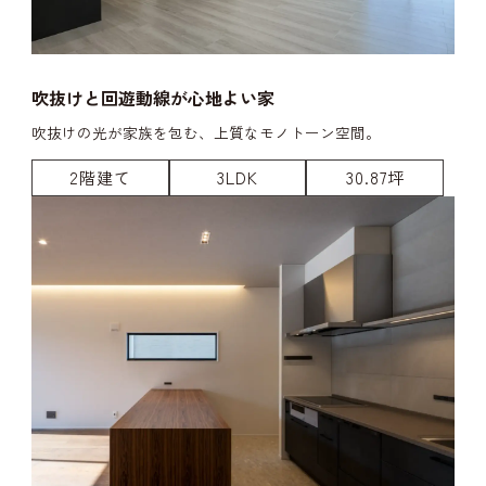
吹抜けと回遊動線が心地よい家
吹抜けの光が家族を包む、上質なモノトーン空間。
2階建て
3LDK
30.87坪