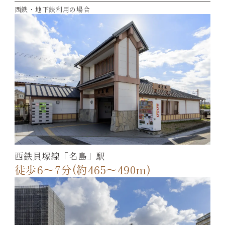
西鉄・地下鉄利用の場合
西鉄貝塚線「名島」駅
徒歩6～7分(約465～490m)