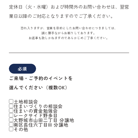
定休日（火・水曜）および時間外のお問い合わせは、翌営
業日以降のご対応となりますのでご了承ください。
恐れ入りますが、営業を目的としたお問い合わせにつきましては、
誠に勝手ながらお断りしております。
お返事も致しかねますのであらかじめご了承ください。
必須
ご来場・ご予約のイベントを
選んでください（複数OK）
土地相談会
住まいづくりの相談会
住まいの資金勉強会
レークサイド野多目
大野城市山田二丁目 分譲地
南区長住六丁目Ⅲ 分譲地
その他