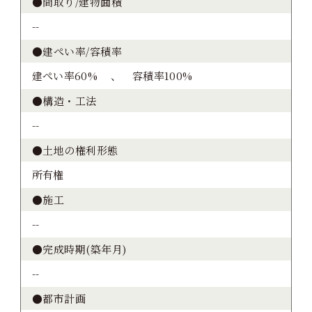
●間取り/建物面積
--
●建ぺい率/容積率
建ぺい率60% 、 容積率100%
●構造・工法
--
●土地の権利形態
所有権
●施工
--
●完成時期(築年月)
--
●都市計画